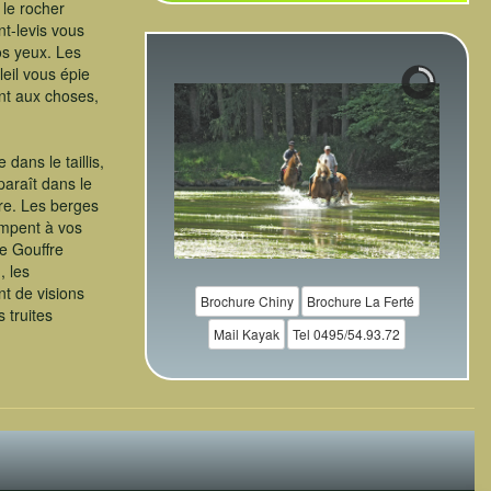
 le rocher
nt-levis vous
os yeux. Les
leil vous épie
nt aux choses,
 dans le taillis,
paraît dans le
ière. Les berges
ompent à vos
le Gouffre
, les
t de visions
Brochure Chiny
Brochure La Ferté
s truites
Mail Kayak
Tel 0495/54.93.72