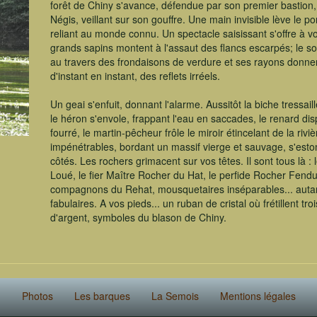
forêt de Chiny s'avance, défendue par son premier bastion,
Négis, veillant sur son gouffre. Une main invisible lève le po
reliant au monde connu. Un spectacle saisissant s'offre à v
grands sapins montent à l'assaut des flancs escarpés; le so
au travers des frondaisons de verdure et ses rayons donne
d'instant en instant, des reflets irréels.
Un geai s'enfuit, donnant l'alarme. Aussitôt la biche tressaille
le héron s'envole, frappant l'eau en saccades, le renard dis
fourré, le martin-pêcheur frôle le miroir étincelant de la riv
impénétrables, bordant un massif vierge et sauvage, s'est
côtés. Les rochers grimacent sur vos têtes. Il sont tous là : 
Loué, le fier Maître Rocher du Hat, le perfide Rocher Fendu
compagnons du Rehat, mousquetaires inséparables... autan
fabulaires. A vos pieds... un ruban de cristal où frétillent troi
d'argent, symboles du blason de Chiny.
Photos
Les barques
La Semois
Mentions légales